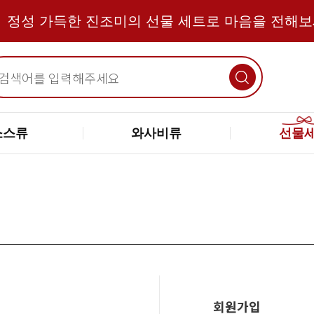
정성 가득한 진조미의 선물 세트로 마음을 전해
소스류
와사비류
선물
회원가입