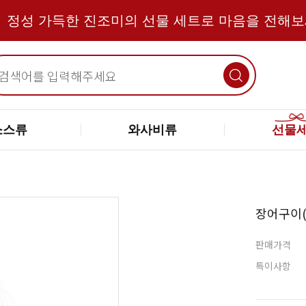
정성 가득한 진조미의 선물 세트로 마음을 전해
소스류
와사비류
선물
장어구이(
판매가격
특이사항