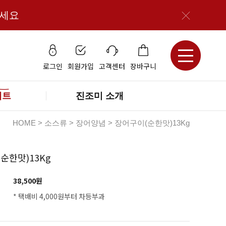
보세요
로그인
회원가입
고객센터
장바구니
세트
진조미 소개
HOME
>
소스류
>
장어양념
> 장어구이(순한맛)13Kg
순한맛)13Kg
38,500
원
* 택배비 4,000원부터 차등부과