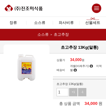
장류
소스류
와사비류
선물세트
소스류
초고추장
초고추장 13Kg(말통)
34,000
상품가
원
개별(비례추가)
지역
배송비
별
초고추장 13Kg(말통)
+1
-1
34,000
원
총 상품 금액