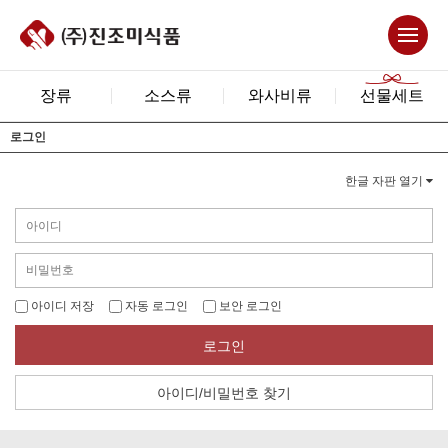
장류
소스류
와사비류
선물세트
로그인
한글 자판 열기
아이디 저장
자동 로그인
보안 로그인
로그인
아이디/비밀번호 찾기